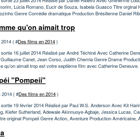
sortie 23 juillet 2014 Réalisé par Daniel Ribeiro Avec Ghilherme Lobo
orim, Lúcia Romano, Eucir de Souza, Isabela Guasco Titre orginal
Sozinho Genre Comédie dramatique Production Brésilienne Daniel Ribe
mme qu'on aimait trop
t 2014 ( #
Des films en 2014
)
 sortie 16 juillet 2014 Réalisé par André Téchiné Avec Catherine Den
 Guillaume Canet, Jean Corso, Judith Chemla Genre Drame Product
 qu’on aimait trop est votre septième film avec Catherine Deneuve. 
éi "Pompeii"
 2014 ( #
Des films en 2014
)
 sortie 19 février 2014 Réalisé par Paul W.S. Anderson Avec Kit Hari
g, Kiefer Sutherland, Adewale Akinnuoye-Agbaje, Jessica Lucas, Ca
tre original Pompeii Genre Action, Aventure Production Américaine, 
ia