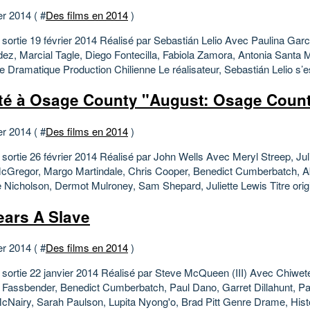
er 2014 ( #
Des films en 2014
)
 sortie 19 février 2014 Réalisé par Sebastián Lelio Avec Paulina Garc
ez, Marcial Tagle, Diego Fontecilla, Fabiola Zamora, Antonia Santa 
 Dramatique Production Chilienne Le réalisateur, Sebastián Lelio s’es
té à Osage County "August: Osage Coun
er 2014 ( #
Des films en 2014
)
 sortie 26 février 2014 Réalisé par John Wells Avec Meryl Streep, Jul
Gregor, Margo Martindale, Chris Cooper, Benedict Cumberbatch, Abi
 Nicholson, Dermot Mulroney, Sam Shepard, Juliette Lewis Titre origi
ears A Slave
er 2014 ( #
Des films en 2014
)
 sortie 22 janvier 2014 Réalisé par Steve McQueen (III) Avec Chiwetel
 Fassbender, Benedict Cumberbatch, Paul Dano, Garret Dillahunt, Pa
cNairy, Sarah Paulson, Lupita Nyong'o, Brad Pitt Genre Drame, Histo