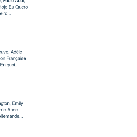
, Fabio Audi,
 Hoje Eu Quero
iro...
euve, Adèle
ion Française
En quoi...
ngton, Emily
rrie-Anne
Allemande...