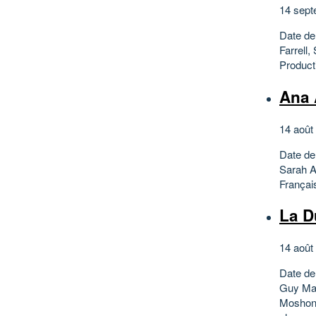
14 sept
Date de
Farrell
Producti
Ana 
14 août
Date de
Sarah A
Français
La D
14 août
Date de
Guy Mar
Moshono