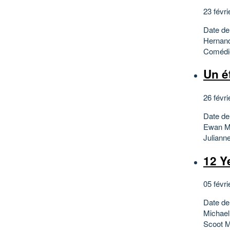
23 févri
Date de
Hernand
Comédie
Un é
26 févri
Date de
Ewan Mc
Julianne
12 Y
05 févri
Date de
Michael
Scoot M