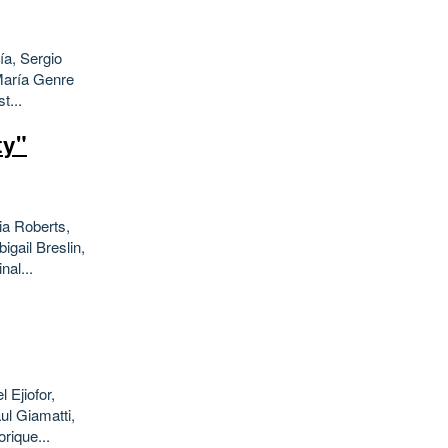
ía, Sergio
María Genre
t...
ty"
ia Roberts,
gail Breslin,
nal...
 Ejiofor,
ul Giamatti,
rique...