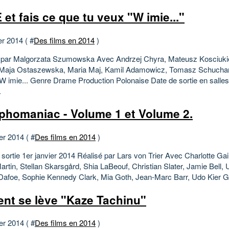
 et fais ce que tu veux "W imie..."
er 2014 ( #
Des films en 2014
)
 par Malgorzata Szumowska Avec Andrzej Chyra, Mateusz Kosciuki
 Maja Ostaszewska, Maria Maj, Kamil Adamowicz, Tomasz Schuchard
l W imie... Genre Drame Production Polonaise Date de sortie en salles
.
homaniac - Volume 1 et Volume 2.
er 2014 ( #
Des films en 2014
)
 sortie 1er janvier 2014 Réalisé par Lars von Trier Avec Charlotte Ga
artin, Stellan Skarsgård, Shia LaBeouf, Christian Slater, Jamie Bell
Dafoe, Sophie Kennedy Clark, Mia Goth, Jean-Marc Barr, Udo Kier Ge
ent se lève "Kaze Tachinu"
er 2014 ( #
Des films en 2014
)