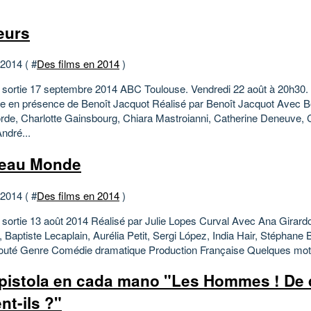
eurs
 2014 ( #
Des films en 2014
)
 sortie 17 septembre 2014 ABC Toulouse. Vendredi 22 août à 20h30.
e en présence de Benoît Jacquot Réalisé par Benoît Jacquot Avec B
rde, Charlotte Gainsbourg, Chiara Mastroianni, Catherine Deneuve, 
André...
eau Monde
 2014 ( #
Des films en 2014
)
 sortie 13 août 2014 Réalisé par Julie Lopes Curval Avec Ana Girardo
, Baptiste Lecaplain, Aurélia Petit, Sergi López, India Hair, Stéphane 
outé Genre Comédie dramatique Production Française Quelques mots
pistola en cada mano "Les Hommes ! De 
nt-ils ?"