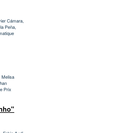
vier Cámara,
la Peña,
matique
, Melisa
rhan
e Prix
inho"