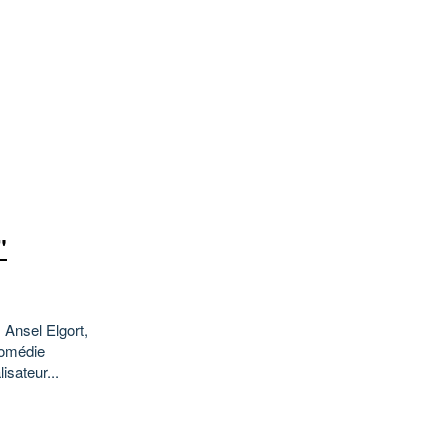
"
 Ansel Elgort,
Comédie
isateur...