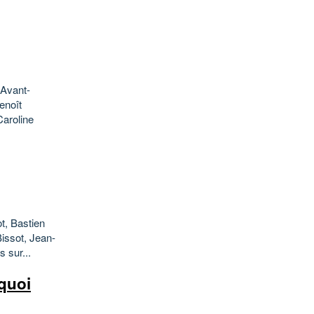
 Avant-
enoît
Caroline
t, Bastien
Bissot, Jean-
 sur...
quoi