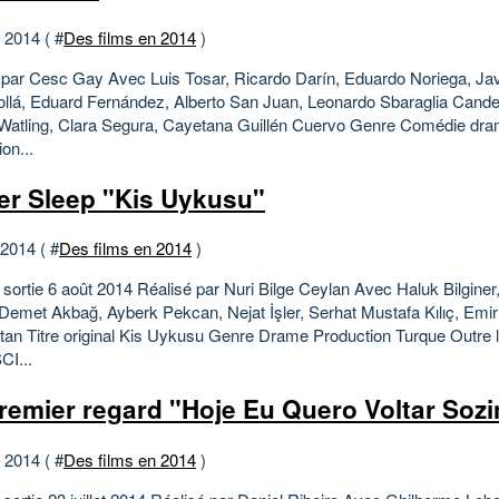
t 2014 ( #
Des films en 2014
)
 par Cesc Gay Avec Luis Tosar, Ricardo Darín, Eduardo Noriega, Ja
ollá, Eduard Fernández, Alberto San Juan, Leonardo Sbaraglia Cande
Watling, Clara Segura, Cayetana Guillén Cuervo Genre Comédie dra
on...
er Sleep "Kis Uykusu"
 2014 ( #
Des films en 2014
)
 sortie 6 août 2014 Réalisé par Nuri Bilge Ceylan Avec Haluk Bilginer
Demet Akbağ, Ayberk Pekcan, Nejat İşler, Serhat Mustafa Kılıç, Emi
tan Titre original Kis Uykusu Genre Drame Production Turque Outre l
I...
remier regard "Hoje Eu Quero Voltar Soz
t 2014 ( #
Des films en 2014
)