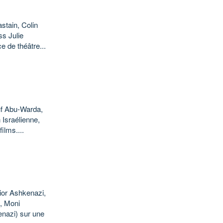
stain, Colin
s Julie
e de théâtre...
uf Abu-Warda,
Israélienne,
ilms....
ior Ashkenazi,
, Moni
nazi) sur une