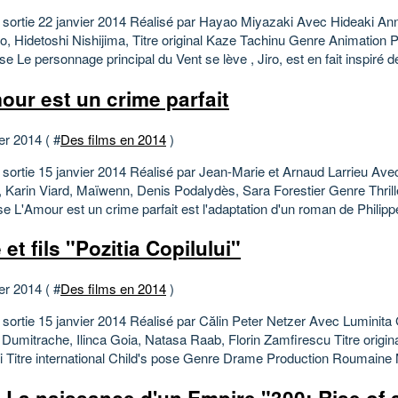
 sortie 22 janvier 2014 Réalisé par Hayao Miyazaki Avec Hideaki Ann
o, Hidetoshi Nishijima, Titre original Kaze Tachinu Genre Animation 
e Le personnage principal du Vent se lève , Jiro, est en fait inspiré d
our est un crime parfait
er 2014 ( #
Des films en 2014
)
 sortie 15 janvier 2014 Réalisé par Jean-Marie et Arnaud Larrieu Ave
, Karin Viard, Maïwenn, Denis Podalydès, Sara Forestier Genre Thrill
e L'Amour est un crime parfait est l'adaptation d'un roman de Philippe
et fils "Pozitia Copilului"
er 2014 ( #
Des films en 2014
)
 sortie 15 janvier 2014 Réalisé par Călin Peter Netzer Avec Luminita
Dumitrache, Ilinca Goia, Natasa Raab, Florin Zamfirescu Titre origina
ui Titre international Child's pose Genre Drame Production Roumaine 
: La naissance d'un Empire "300: Rise of 