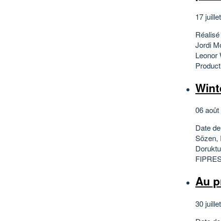
17 juille
Réalisé
Jordi M
Leonor 
Producti
Wint
06 août
Date de
Sözen, 
Doruktu
FIPRESC
Au p
30 juille