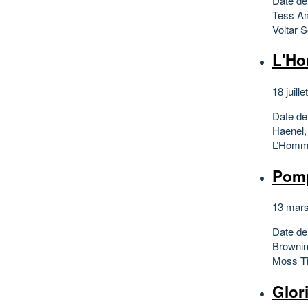
Date de 
Tess Am
Voltar 
L'Ho
18 juille
Date de
Haenel,
L’Homme
Pomp
13 mars
Date de
Brownin
Moss Ti
Glor