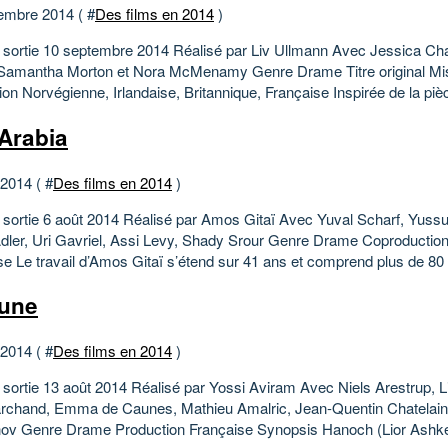
embre 2014 ( #
Des films en 2014
)
 sortie 10 septembre 2014 Réalisé par Liv Ullmann Avec Jessica Cha
, Samantha Morton et Nora McMenamy Genre Drame Titre original Mis
on Norvégienne, Irlandaise, Britannique, Française Inspirée de la pièc
Arabia
 2014 ( #
Des films en 2014
)
 sortie 6 août 2014 Réalisé par Amos Gitaï Avec Yuval Scharf, Yuss
dler, Uri Gavriel, Assi Levy, Shady Srour Genre Drame Coproduction 
e Le travail d’Amos Gitaï s’étend sur 41 ans et comprend plus de 80 f
une
 2014 ( #
Des films en 2014
)
 sortie 13 août 2014 Réalisé par Yossi Aviram Avec Niels Arestrup, L
chand, Emma de Caunes, Mathieu Amalric, Jean-Quentin Chatelain
v Genre Drame Production Française Synopsis Hanoch (Lior Ashke