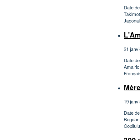
Date de
Takimot
Japonais
L'Am
21 janvi
Date de
Amalric
Français
Mère 
19 janvi
Date de
Bogdan 
Copilul
300 