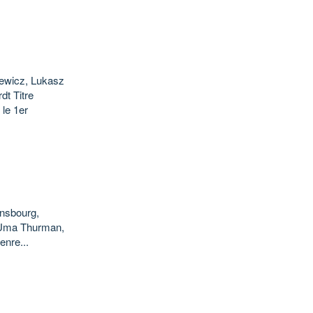
ewicz, Lukasz
t Titre
 le 1er
insbourg,
, Uma Thurman,
nre...