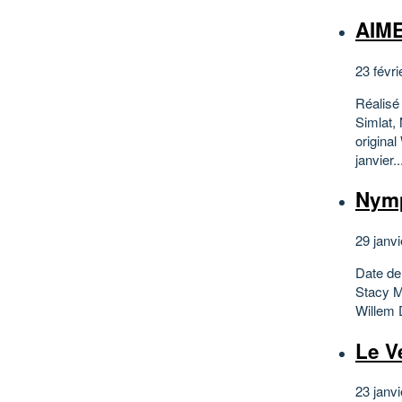
AIME
23 févri
Réalisé
Simlat,
origina
janvier..
Nymp
29 janvi
Date de
Stacy M
Willem 
Le V
23 janvi