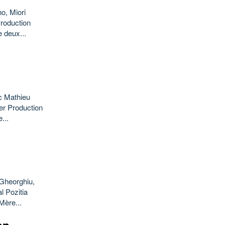
o, Miori
Production
e deux...
c Mathieu
er Production
...
 Gheorghiu,
l Pozitia
Mère...
an